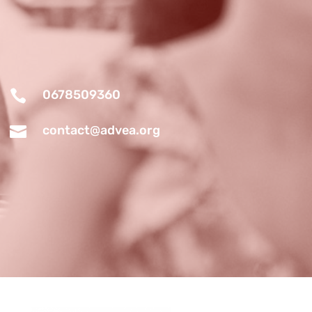

0678509360

contact@advea.org