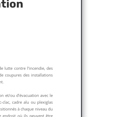
ation
 lutte contre l’incendie, des
e coupures des installations
t.
on et/ou d’évacuation avec le
-clac, cadre alu ou plexiglas
ositionnés à chaque niveau du
e endroit où ils peuvent être