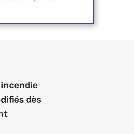
 incendie
difiés dès
nt