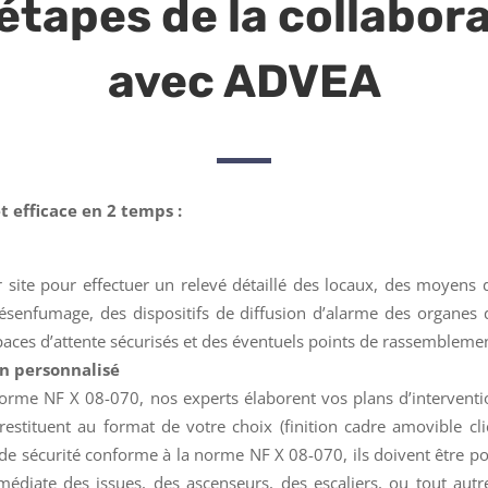
étapes de la collabor
avec ADVEA
t efficace en 2 temps :
 site pour effectuer un relevé détaillé des locaux, des moyens de
nfumage, des dispositifs de diffusion d’alarme des organes d
paces d’attente sécurisés et des éventuels points de rassemblemen
an personnalisé
 norme NF X 08-070, nos experts élaborent vos plans d’interventi
restituent au format de votre choix (finition cadre amovible clic
de sécurité conforme à la norme NF X 08-070, ils doivent être p
édiate des issues, des ascenseurs, des escaliers, ou tout autr