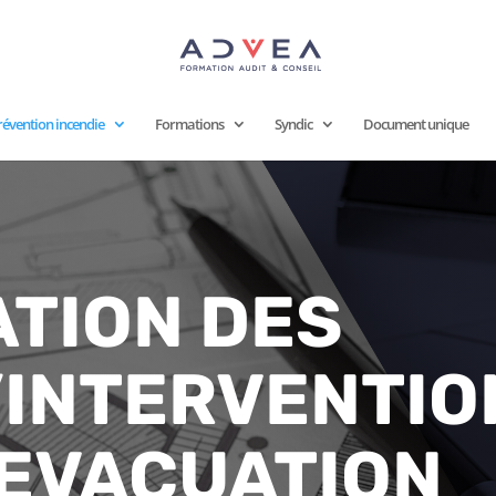
révention incendie
Formations
Syndic
Document unique
TION DES
’INTERVENTIO
’EVACUATION