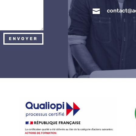

contact@a
ENVOYER