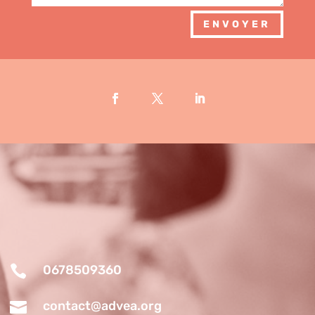
ENVOYER

0678509360

contact@advea.org